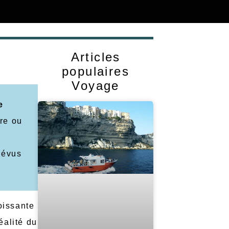
Articles
populaires
Voyage
e
ire ou
révus
oissante
éalité du