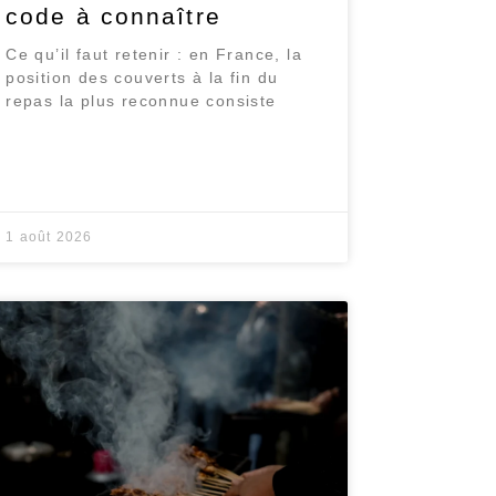
code à connaître
Ce qu’il faut retenir : en France, la
position des couverts à la fin du
repas la plus reconnue consiste
1 août 2026