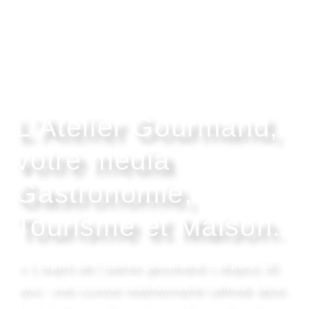
L’Atelier Gourmand,
votre media
Gastronomie,
Tourisme et Maison.
« L’esprit de l’atelier gourmand » depuis 20
ans : une cuisine traditionnelle raffinée dans
une ambiance design soignée, qui font du