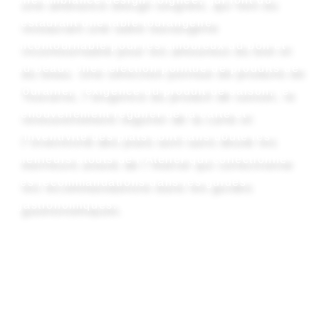
restaurant une table tourangelle
incontournable pour les amoureux du bon et
du beau. Une sélection pointue de produits de
Touraine, l’exigence du produit de saison, le
renouvellement régulier de la carte et
l’inventivité des plats sont sans doute les
meilleurs atouts de l’Atelier qui collectionne
les recommandations dans les guides
gastronomiques.