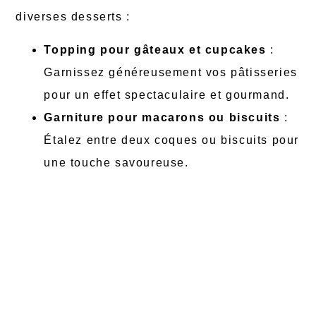
diverses desserts :
Topping pour gâteaux et cupcakes
:
Garnissez généreusement vos pâtisseries
pour un effet spectaculaire et gourmand.
Garniture pour macarons ou biscuits
:
Étalez entre deux coques ou biscuits pour
une touche savoureuse.
Dans une charlotte aux fruits
: Alternez
couches de génoise, crème et fruits frais
pour une harmonie de saveurs.
Accompagnement pour des choux à la
crème
: Insérez la crème au beurre à
l’aide d’une poche à douille pour un effet