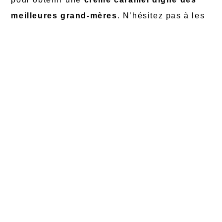
meilleures grand-mères
. N’hésitez pas à les
partager avec vos proches, comme on le ferait
pour transmettre un secret de famille.
L’histoire passionnante
de la crème caramel
La crème caramel, aussi connue sous le nom
de flan ou de crème renversée, a une histoire
riche qui remonte au Moyen Âge. En revanche,
la recette moderne telle que nous la
connaissons aujourd’hui est apparue à la fin
du 19e siècle. Ce dessert traditionnel français
s’est rapidement répandu dans de nombreux