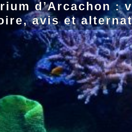
rium d’Arcachon : vi
oire, avis et alterna