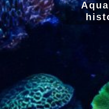
Aqua
hist