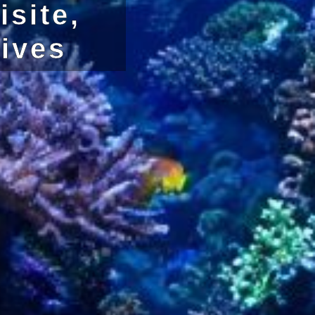
site,
tives