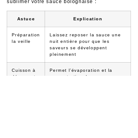
sublimer votre sauce bolognaise :
Astuce
Explication
Préparation
Laissez reposer la sauce une
la veille
nuit entière pour que les
saveurs se développent
pleinement
Cuisson à
Permet l’évaporation et la
découvert
concentration des saveurs
Ajout du
Adoucit l’acidité des tomates et
lait
attendrit la viande
Viande à
Offre plus de saveur et de
20% de
moelleux à la sauce
matière
grasse