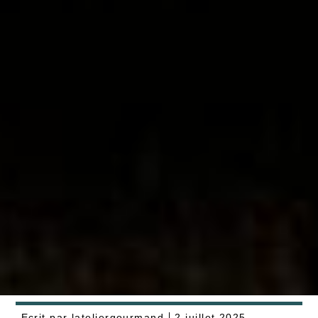
Ecrit par
lateliergourmand
2 juillet 2025