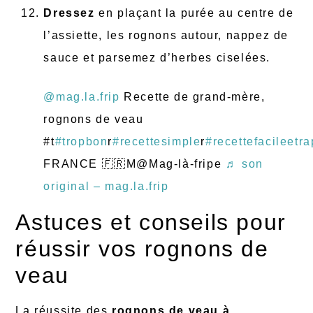
Dressez
en plaçant la purée au centre de
l’assiette, les rognons autour, nappez de
sauce et parsemez d’herbes ciselées.
@mag.la.frip
Recette de grand-mère,
rognons de veau
#t
#tropbon
r
#recettesimple
r
#recettefacileetr
FRANCE 🇫🇷M@Mag-là-fripe
♬ son
original – mag.la.frip
Astuces et conseils pour
réussir vos rognons de
veau
La réussite des
rognons de veau à