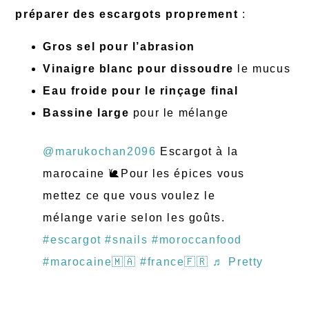
préparer des escargots proprement
:
Gros sel pour l’abrasion
Vinaigre blanc pour dissoudre
le mucus
Eau froide pour le rinçage final
Bassine large
pour le mélange
@marukochan2096
Escargot à la
marocaine 🐌Pour les épices vous
mettez ce que vous voulez le
mélange varie selon les goûts.
#escargot
#snails
#moroccanfood
#marocaine🇲🇦
#france🇫🇷
♬ Pretty
Little Baby – Connie Francis