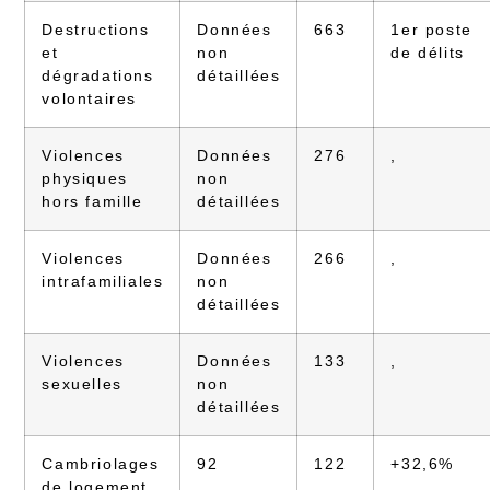
Destructions
Données
663
1er poste
et
non
de délits
dégradations
détaillées
volontaires
Violences
Données
276
,
physiques
non
hors famille
détaillées
Violences
Données
266
,
intrafamiliales
non
détaillées
Violences
Données
133
,
sexuelles
non
détaillées
Cambriolages
92
122
+32,6%
de logement