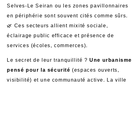
Selves-Le Seiran ou les zones pavillonnaires
en périphérie sont souvent cités comme sûrs.
🌿 Ces secteurs allient mixité sociale,
éclairage public efficace et présence de
services (écoles, commerces).
Le secret de leur tranquillité ?
Une urbanisme
pensé pour la sécurité
(espaces ouverts,
visibilité) et une communauté active. La ville
pourrait reproduire ces modèles dans les
zones sensibles, en impliquant les habitants
via des conseils de quartier et des projets
d’aménagement inclusifs.