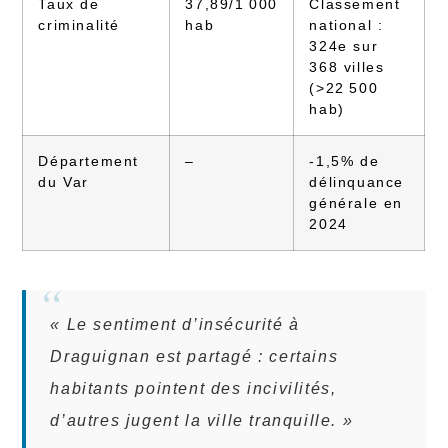
Taux de
37,89/1 000
Classement
criminalité
hab
national :
324e sur
368 villes
(>22 500
hab)
Département
–
-1,5% de
du Var
délinquance
générale en
2024
« Le sentiment d’insécurité à
Draguignan est partagé : certains
habitants pointent des incivilités,
d’autres jugent la ville tranquille. »