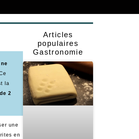
Articles
populaires
Gastronomie
une
 Ce
t la
de 2
ser une
rites en