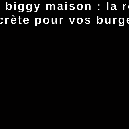
 biggy maison : la r
crète pour vos burg