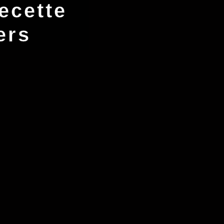
ecette
ers