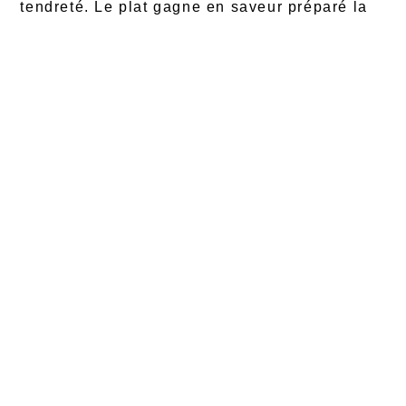
tendreté. Le plat gagne en saveur préparé la
veille, les arômes se mariant
harmonieusement durant le repos. Ajoutez le
foie du lapin poêlé 10 minutes avant la fin
pour une touche authentique que ma grand-
mère ne manquait jamais d’inclure.
Accompagnements et
conseils de service
Type
Suggestions
Temps d
d’accompagnement
préparati
Féculents
Pommes de
20-25
terre vapeur,
minutes
pâtes