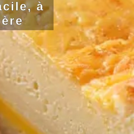
cile, à
mère