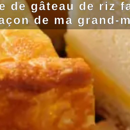
e de gâteau de riz fa
façon de ma grand-