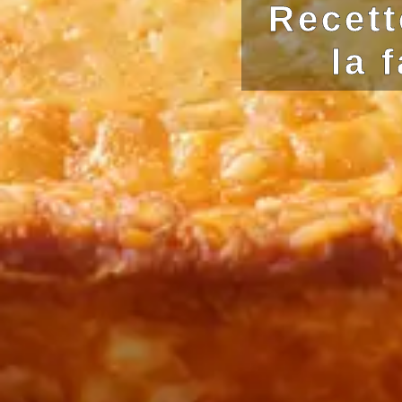
Recett
la 