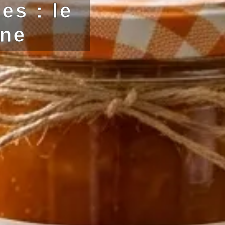
es : le
mne