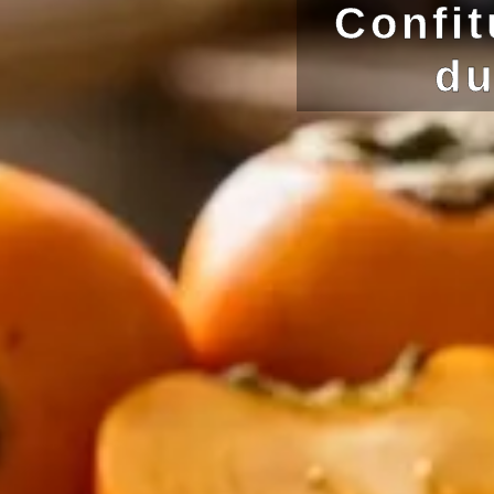
Confit
du