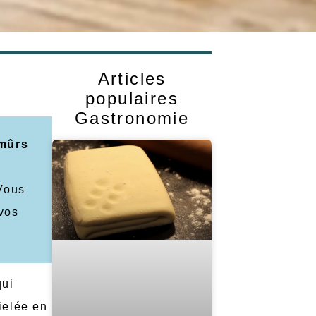
Articles
populaires
Gastronomie
 mûrs
 Vous
 vos
qui
ielée en