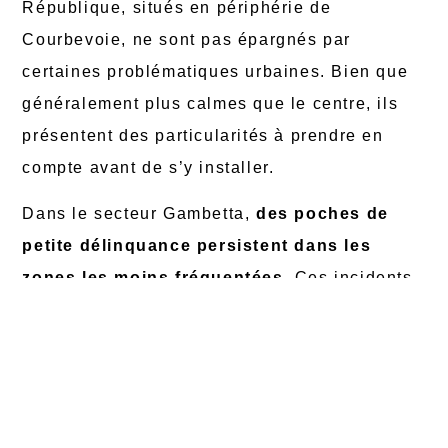
République, situés en périphérie de
Courbevoie, ne sont pas épargnés par
certaines problématiques urbaines. Bien que
généralement plus calmes que le centre, ils
présentent des particularités à prendre en
compte avant de s’y installer.
Dans le secteur Gambetta,
des poches de
petite délinquance persistent dans les
zones les moins fréquentées
. Ces incidents,
bien que sporadiques, contribuent à un
sentiment d’insécurité chez certains habitants,
surtout en soirée. L’éclairage public parfois
insuffisant dans ces endroits accentue cette
perception.