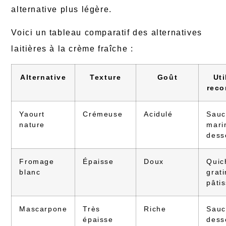
alternative plus légère.
Voici un tableau comparatif des alternatives
laitières à la crème fraîche :
Alternative
Texture
Goût
Uti
rec
Yaourt
Crémeuse
Acidulé
Sauc
nature
mari
dess
Fromage
Épaisse
Doux
Quic
blanc
grati
pâti
Mascarpone
Très
Riche
Sauc
épaisse
dess