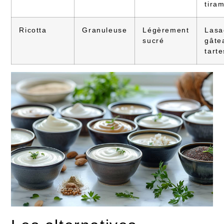
tira
Ricotta
Granuleuse
Légèrement
Lasa
sucré
gâte
tarte