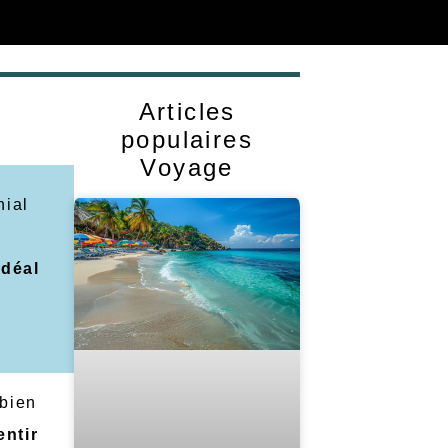
Articles
populaires
Voyage
nial
idéal
bien
entir