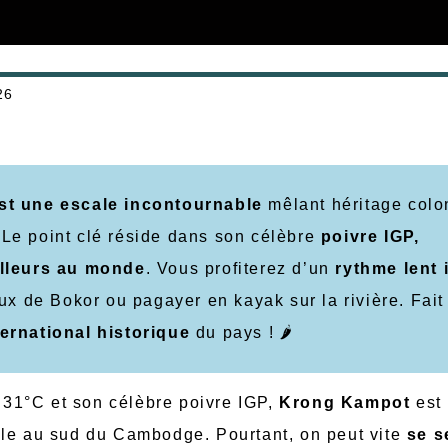
26
t une escale incontournable
mêlant héritage colo
. Le point clé réside dans son célèbre
poivre IGP,
lleurs au monde
. Vous profiterez d’un
rythme lent 
x de Bokor ou pagayer en kayak sur la rivière. Fait
ternational historique
du pays ! 🌶️
31°C et son célèbre poivre IGP,
Krong Kampot
est 
ale au sud du Cambodge. Pourtant, on peut vite
se s