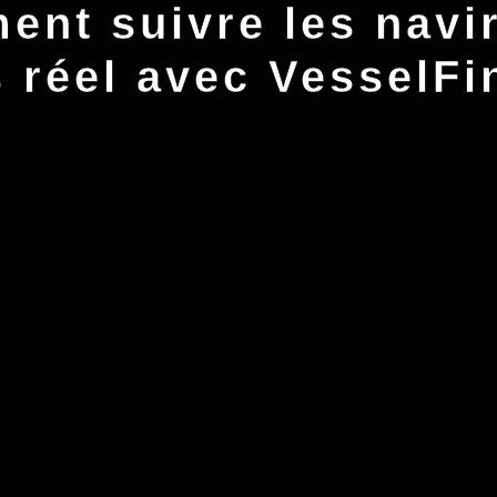
nt suivre les navi
 réel avec VesselFi