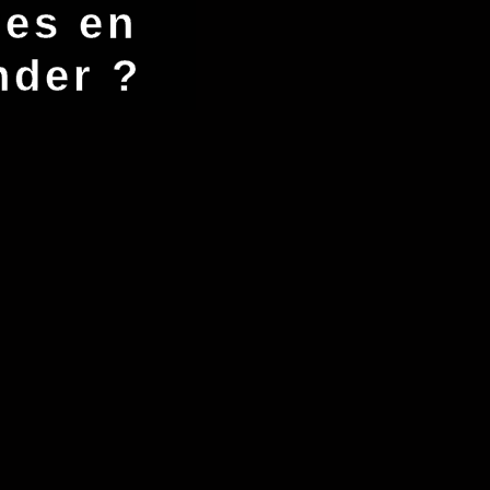
res en
nder ?