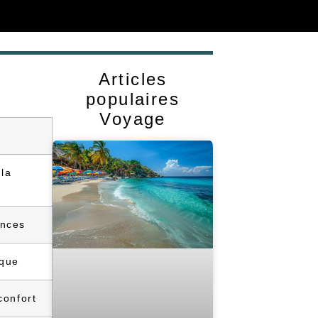
Articles
populaires
Voyage
la
ences
ique
confort