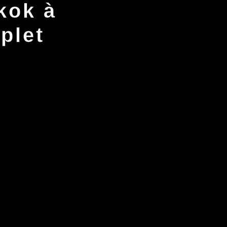
kok à
plet