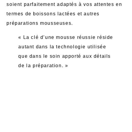
soient parfaitement adaptés à vos attentes en
termes de boissons lactées et autres
préparations mousseuses.
« La clé d’une mousse réussie réside
autant dans la technologie utilisée
que dans le soin apporté aux détails
de la préparation. »
Préparation traditionnelle vs
préparation moderne
Le passage d’un
fouet en bambou
traditionnel
au mousseur électrique
représente une adaptation moderne pour
beaucoup de passionnés de matcha. Tandis