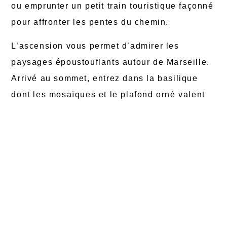
ou emprunter un petit train touristique façonné
pour affronter les pentes du chemin.
L’ascension vous permet d’admirer les
paysages époustouflants autour de Marseille.
Arrivé au sommet, entrez dans la basilique
dont les mosaïques et le plafond orné valent
vraiment le coup d’œil. Le site offre également
une plateforme panoramique, idéale pour
contempler le coucher de soleil sur la ville et
ses environs.
Détente dans les
calanques