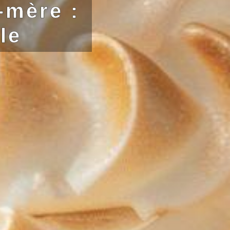
-mère :
le