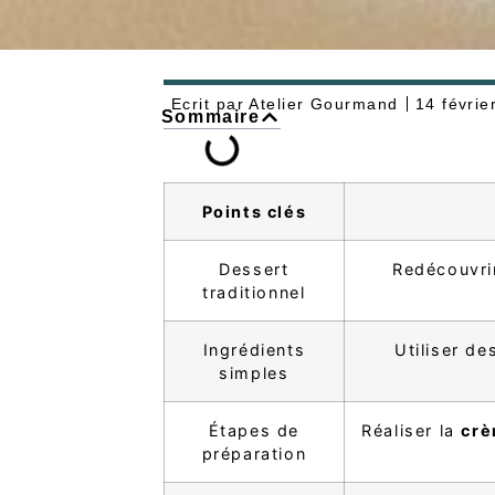
Ecrit par
Atelier Gourmand
14 févrie
Sommaire
Points clés
Dessert
Redécouvrir
traditionnel
Ingrédients
Utiliser d
simples
Étapes de
Réaliser la
crè
préparation