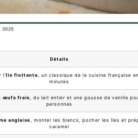
r 2025
Détails
 l’
île flottante
, un classique de la cuisine française e
minutes
es
œufs frais
, du lait entier et une gousse de vanille po
personnes
me anglaise
, monter les blancs, pocher les îles et pré
caramel