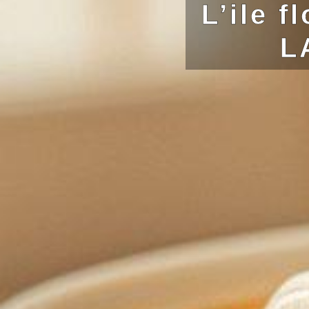
L’ile 
L