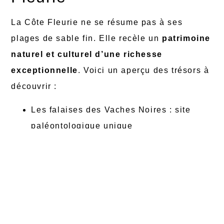
La Côte Fleurie ne se résume pas à ses
plages de sable fin. Elle recèle un
patrimoine
naturel et culturel d’une richesse
exceptionnelle
. Voici un aperçu des trésors à
découvrir :
Les falaises des Vaches Noires : site
paléontologique unique
Le marais de Villers-Blonville : havre de
biodiversité
Les musées locaux : plongée dans
l’histoire de la région
L’arrière-pays du Pays d’Auge :
pommiers, cidre et calvados