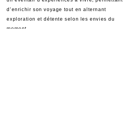
d’enrichir son voyage tout en alternant
exploration et détente selon les envies du
moment.
Activités pour tous les
voyageurs
Les voyageurs actifs apprécient les multiples
possibilités offertes par les villes
canadiennes. Entre parcs, promenades, pistes
cyclables et activités nautiques, il est facile
d’organiser des journées stimulantes. Ces
expériences variées conviennent aussi bien
aux passionnés d’aventure qu’aux amateurs