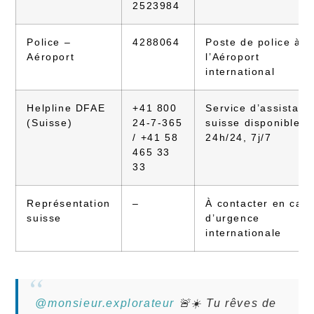
2523984
Police –
4288064
Poste de police à
Aéroport
l’Aéroport
international
Helpline DFAE
+41 800
Service d’assistanc
(Suisse)
24-7-365
suisse disponible
/ +41 58
24h/24, 7j/7
465 33
33
Représentation
–
À contacter en cas
suisse
d’urgence
internationale
@monsieur.explorateur
🚨☀️ Tu rêves de