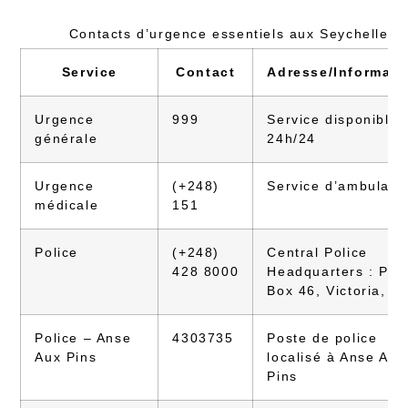
Contacts d’urgence essentiels aux Seychelles
Service
Contact
Adresse/Informati
Urgence
999
Service disponible
générale
24h/24
Urgence
(+248)
Service d’ambulanc
médicale
151
Police
(+248)
Central Police
428 8000
Headquarters : P.O
Box 46, Victoria, M
Police – Anse
4303735
Poste de police
Aux Pins
localisé à Anse Aux
Pins