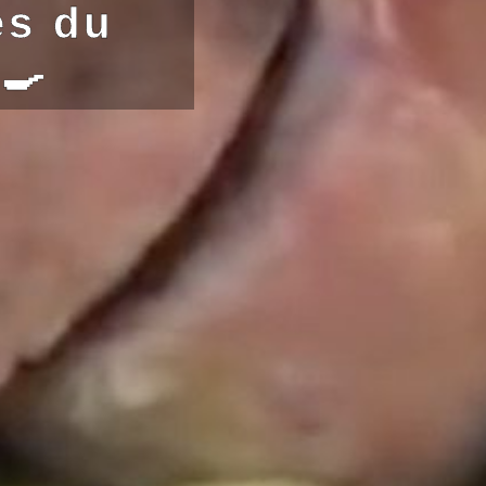
es du
‍🍳