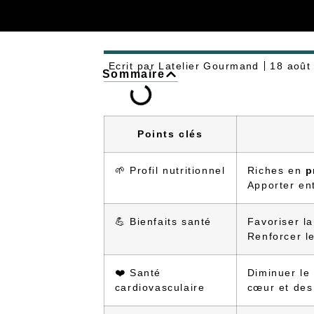
Ecrit par
Latelier Gourmand
18 août
Sommaire
Points clés
🌱 Profil nutritionnel
Riches en
p
Apporter en
💪 Bienfaits santé
Favoriser l
Renforcer l
❤️ Santé
Diminuer le
cardiovasculaire
cœur et des