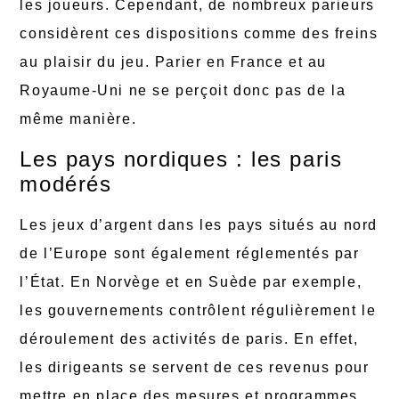
les joueurs. Cependant, de nombreux parieurs
considèrent ces dispositions comme des freins
au plaisir du jeu. Parier en France et au
Royaume-Uni ne se perçoit donc pas de la
même manière.
Les pays nordiques : les paris
modérés
Les jeux d’argent dans les pays situés au nord
de l’Europe sont également réglementés par
l’État. En Norvège et en Suède par exemple,
les gouvernements contrôlent régulièrement le
déroulement des activités de paris. En effet,
les dirigeants se servent de ces revenus pour
mettre en place des mesures et programmes