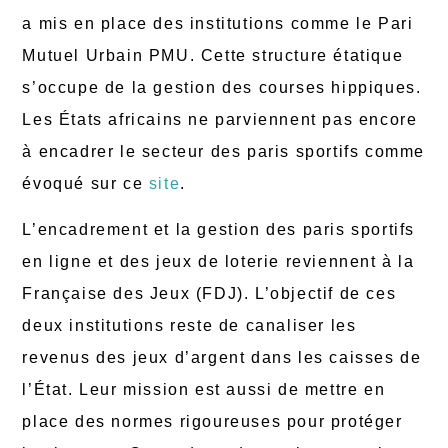
a mis en place des institutions comme le Pari
Mutuel Urbain PMU. Cette structure étatique
s’occupe de la gestion des courses hippiques.
Les États africains ne parviennent pas encore
à encadrer le secteur des paris sportifs comme
évoqué sur ce
site
.
L’encadrement et la gestion des paris sportifs
en ligne et des jeux de loterie reviennent à la
Française des Jeux (FDJ). L’objectif de ces
deux institutions reste de canaliser les
revenus des jeux d’argent dans les caisses de
l’État. Leur mission est aussi de mettre en
place des normes rigoureuses pour protéger