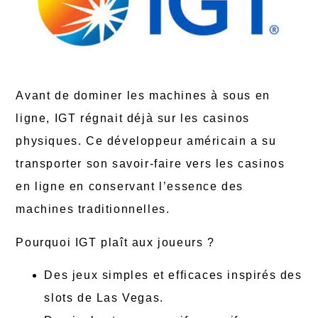
Avant de dominer les machines à sous en
ligne, IGT régnait déjà sur les casinos
physiques. Ce développeur américain a su
transporter son savoir-faire vers les casinos
en ligne en conservant l’essence des
machines traditionnelles.
Pourquoi IGT plaît aux joueurs ?
Des jeux simples et efficaces inspirés des
slots de Las Vegas.