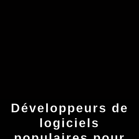
Développeurs de
logiciels
populaires pour