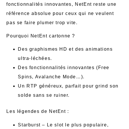
fonctionnalités innovantes, NetEnt reste une
référence absolue pour ceux qui ne veulent
pas se faire plumer trop vite.
Pourquoi NetEnt cartonne ?
Des graphismes HD et des animations
ultra-léchées.
Des fonctionnalités innovantes (Free
Spins, Avalanche Mode…).
Un RTP généreux, parfait pour grind son
solde sans se ruiner.
Les légendes de NetEnt :
Starburst – Le slot le plus populaire,